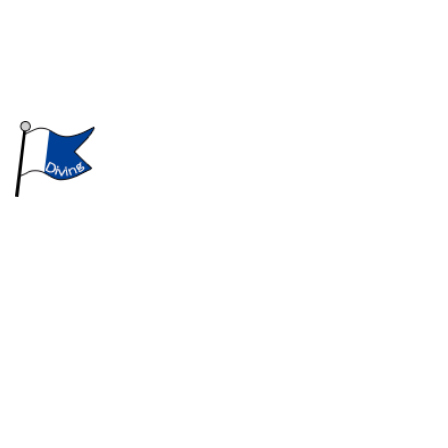
採用情報
BLOG
〒533-0033
大阪府大阪市東淀川区東中島2-13-5
Googleマップで確認する
TEL 06-6324-1707 / FAX 06-6324-1708
大阪の潜水工事・水中工事なら株式会社海洋エンジニアリング｜潜水士
求人中
プライバシーポリシー
Copyright © 株式会社海洋エンジニアリング. All rights reserved.