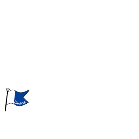
特殊工事
工事・調査歴
特許・製品販売・レンタル
会社概要
採用情報
BLOG
〒533-0033
大阪府大阪市東淀川区東中島2-13-5