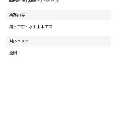
kaiyou.eng@kih.biglobe.ne.jp
業務内容
潜水工事・水中土木工事
対応エリア
全国
お問い合わせ